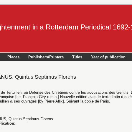
ightenment in a Rotterdam Periodical 1692
Places
Publishers/Printers
Titles
Year of publication
US, Quintus Septimus Florens
 de Tertullien, ou Defense des Chretiens contre les accusations des Gentils. 
ançaise [i.e. François Giry o.min.] Nouvelle edition avec le texte Latin à cot
ullien & ses ouvrages [by Pierre Allix]. Suivant la copie de Paris.
S, Quintus Septimus Florens
lication:
m