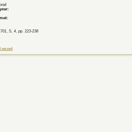
rail
 year:
rmat:
1701, S, 4, pp. 223-238
 record