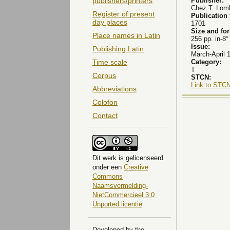
Publisher:
publishers/printers
Chez T. Lomb
Register of present
Publication
day places
1701
Size and fo
Place names in Latin
256 pp. in-8°
Issue:
Publishing Latin
March-April 
Category:
Time scale
T
Corpus
STCN:
Link to STCN
Abbreviations
Colofon
Contact
Dit
werk
is gelicenseerd
onder een
Creative
Commons
Naamsvermelding-
NietCommercieel 3.0
Unported licentie
Developed by the