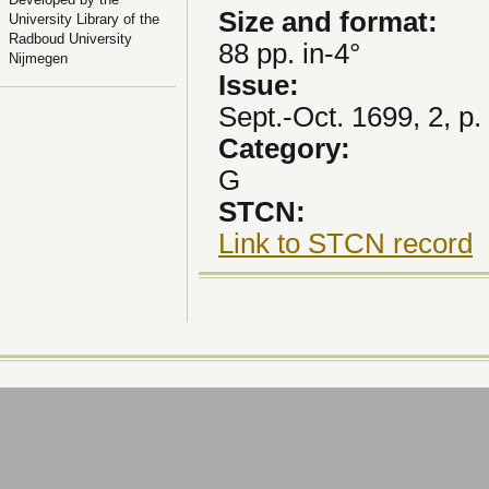
Size and format:
University Library of the
Radboud University
88 pp. in-4°
Nijmegen
Issue:
Sept.-Oct. 1699, 2, p.
Category:
G
STCN:
Link to STCN record