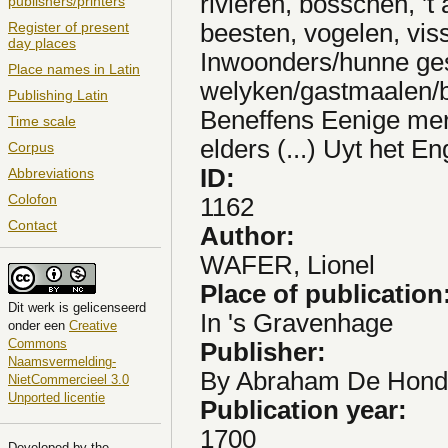
rivieren, bosschen, '
publishers/printers
beesten, vogelen, vi
Register of present
day places
Inwoonders/hunne ges
Place names in Latin
welyken/gastmaalen/be
Publishing Latin
Beneffens Eenige me
Time scale
elders (...) Uyt het E
Corpus
ID:
Abbreviations
Colofon
1162
Contact
Author:
WAFER, Lionel
Place of publication
Dit
werk
is gelicenseerd
In 's Gravenhage
onder een
Creative
Commons
Publisher:
Naamsvermelding-
By Abraham De Hond
NietCommercieel 3.0
Unported licentie
Publication year:
1700
Developed by the