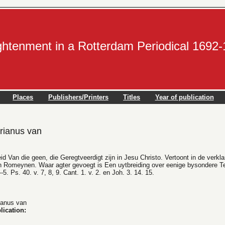
ightenment in a Rotterdam Periodical 1692
Places
Publishers/Printers
Titles
Year of publication
ianus van
d Van die geen, die Geregtveerdigt zijn in Jesu Christo. Vertoont in de verkla
n Romeynen. Waar agter gevoegt is Een uytbreiding over eenige bysondere Text
-5. Ps. 40. v. 7, 8, 9. Cant. 1. v. 2. en Joh. 3. 14. 15.
anus van
lication: