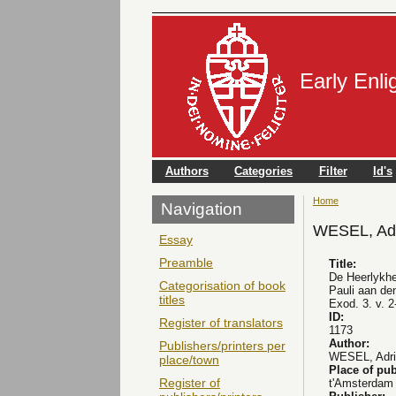
Early Enl
Authors
Categories
Filter
Id's
Home
You are here
Navigation
WESEL, Adr
Essay
Preamble
Title:
De Heerlykhei
Categorisation of book
Pauli aan de
titles
Exod. 3. v. 2-
ID:
Register of translators
1173
Author:
Publishers/printers per
WESEL, Adri
place/town
Place of pub
Register of
t'Amsterdam