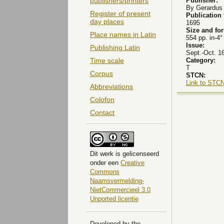
Publisher:
publishers/printers
By Gerardus 
Register of present
Publication
day places
1695
Size and fo
Place names in Latin
554 pp. in-4°
Issue:
Publishing Latin
Sept.-Oct. 1
Category:
Time scale
T
Corpus
STCN:
Link to STCN
Abbreviations
Colofon
Contact
Dit
werk
is gelicenseerd
onder een
Creative
Commons
Naamsvermelding-
NietCommercieel 3.0
Unported licentie
Developed by the