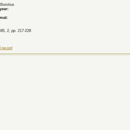
Borstius
 year:
rmat:
695, 2, pp. 217-228
 record