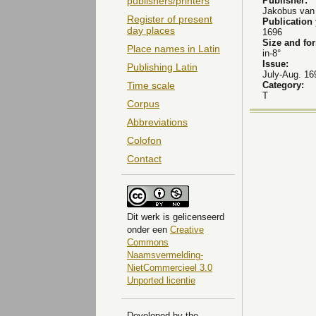
Publisher:
publishers/printers
Jakobus van
Register of present
Publication
day places
1696
Size and fo
Place names in Latin
in-8°
Issue:
Publishing Latin
July-Aug. 16
Category:
Time scale
T
Corpus
Abbreviations
Colofon
Contact
Dit
werk
is gelicenseerd
onder een
Creative
Commons
Naamsvermelding-
NietCommercieel 3.0
Unported licentie
Developed by the