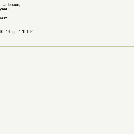
 Hardenberg
 year:
rmat:
96, 14, pp. 178-182