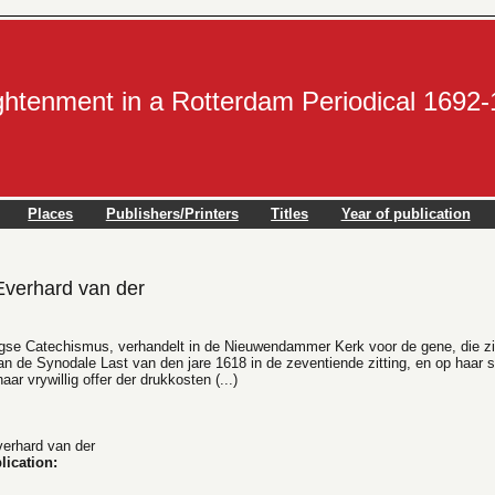
ightenment in a Rotterdam Periodical 1692
Places
Publishers/Printers
Titles
Year of publication
erhard van der
gse Catechismus, verhandelt in de Nieuwendammer Kerk voor de gene, die zig
an de Synodale Last van den jare 1618 in de zeventiende zitting, en op haar 
aar vrywillig offer der drukkosten (...)
rhard van der
lication: