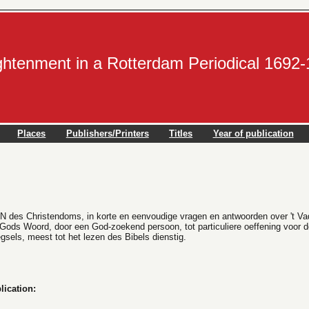
ightenment in a Rotterdam Periodical 1692
Places
Publishers/Printers
Titles
Year of publication
es Christendoms, in korte en eenvoudige vragen en antwoorden over 't Vader
 Gods Woord, door een God-zoekend persoon, tot particuliere oeffening voor d
gsels, meest tot het lezen des Bibels dienstig.
lication: