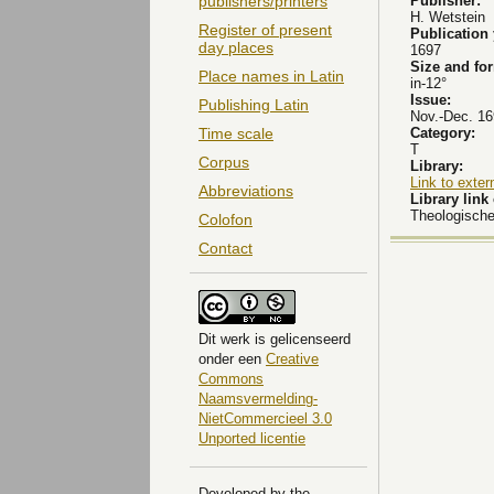
Publisher:
publishers/printers
H. Wetstein
Register of present
Publication
day places
1697
Size and fo
Place names in Latin
in-12°
Issue:
Publishing Latin
Nov.-Dec. 16
Category:
Time scale
T
Corpus
Library:
Link to exter
Abbreviations
Library lin
Theologische
Colofon
Contact
Dit
werk
is gelicenseerd
onder een
Creative
Commons
Naamsvermelding-
NietCommercieel 3.0
Unported licentie
Developed by the