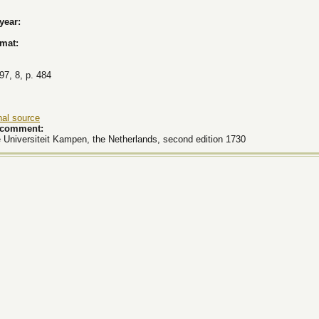
 year:
rmat:
97, 8, p. 484
nal source
k comment:
 Universiteit Kampen, the Netherlands, second edition 1730