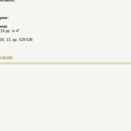
lication:
 year:
rmat:
219 pp. in 4°
4, 13, pp. 529-538
 record