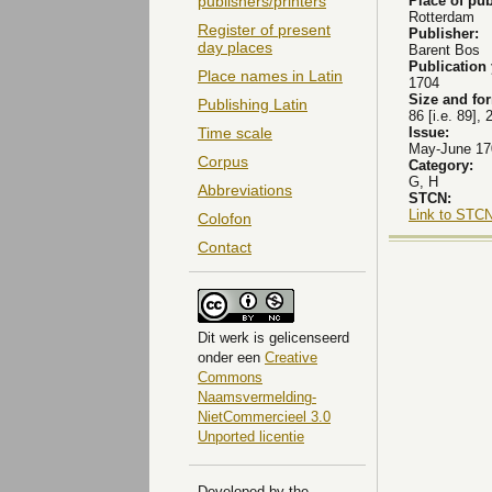
Place of pub
publishers/printers
Rotterdam
Register of present
Publisher:
day places
Barent Bos
Publication
Place names in Latin
1704
Size and fo
Publishing Latin
86 [i.e. 89], 
Issue:
Time scale
May-June 170
Corpus
Category:
G, H
Abbreviations
STCN:
Link to STCN
Colofon
Contact
Dit
werk
is gelicenseerd
onder een
Creative
Commons
Naamsvermelding-
NietCommercieel 3.0
Unported licentie
Developed by the