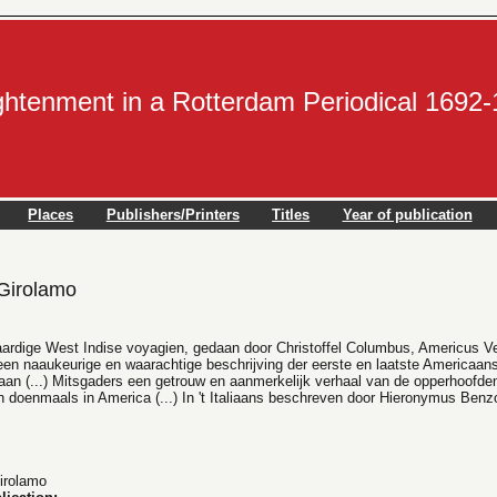
ightenment in a Rotterdam Periodical 1692
Places
Publishers/Printers
Titles
Year of publication
Girolamo
rdige West Indise voyagien, gedaan door Christoffel Columbus, Americus Ve
en naaukeurige en waarachtige beschrijving der eerste en laatste Americaa
daan (...) Mitsgaders een getrouw en aanmerkelijk verhaal van de opperhoofde
doenmaals in America (...) In 't Italiaans beschreven door Hieronymus Benzo,
irolamo