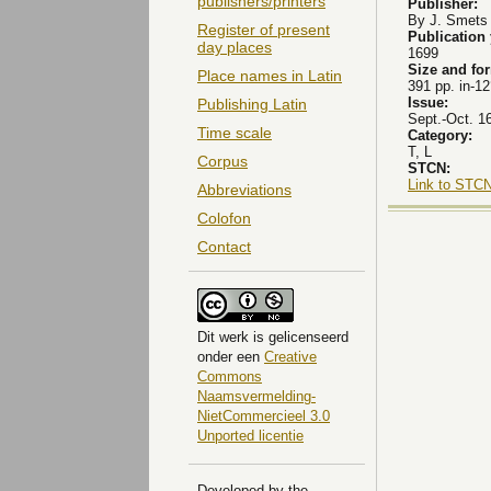
publishers/printers
Publisher:
By J. Smets 
Register of present
Publication
day places
1699
Size and fo
Place names in Latin
391 pp. in-12
Issue:
Publishing Latin
Sept.-Oct. 1
Time scale
Category:
T, L
Corpus
STCN:
Link to STCN
Abbreviations
Colofon
Contact
Dit
werk
is gelicenseerd
onder een
Creative
Commons
Naamsvermelding-
NietCommercieel 3.0
Unported licentie
Developed by the