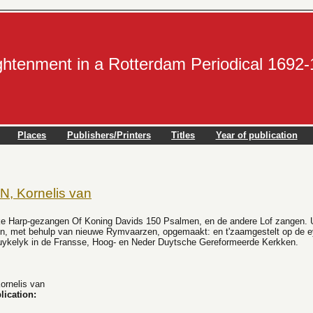
ightenment in a Rotterdam Periodical 1692
Places
Publishers/Printers
Titles
Year of publication
, Kornelis van
e Harp-gezangen Of Koning Davids 150 Psalmen, en de andere Lof zangen. U
en, met behulp van nieuwe Rymvaarzen, opgemaakt: en t'zaamgestelt op de e
uykelyk in de Fransse, Hoog- en Neder Duytsche Gereformeerde Kerkken.
rnelis van
lication: