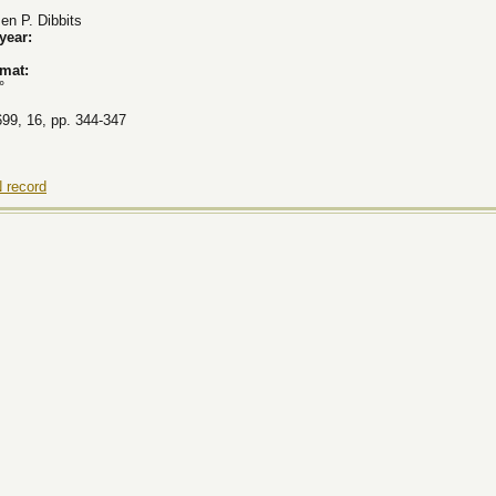
en P. Dibbits
 year:
rmat:
°
699, 16, pp. 344-347
 record