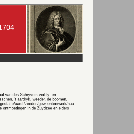
-1704
l van des Schryvers verblyf en
bosschen, 't aardryk, weeder, de boomen,
 gestalte/aardt/zeeden/gewoonten/werk/huu
e ontmoetingen in de Zuydzee en elders