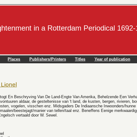
ightenment in a Rotterdam Periodical 1692
Places
Publishers/Printers
Titles
Year of publication
Lionel
ogt En Beschryving Van De Land-Engte Van Amerika, Behelzende Een Verhaa
vontuuren aldaar, de gesteltenisse van 't land, de kusten, bergen, rivieren, 
esten, vogelen, visschen enz. Midsgaders De Indiaansche Inwoonders/hunne
maalen/beestejagt/manier van tellen/taal enz. Beneffens Eenige merkwaardig
 Engelsch vertaald door W. Sewel.
el