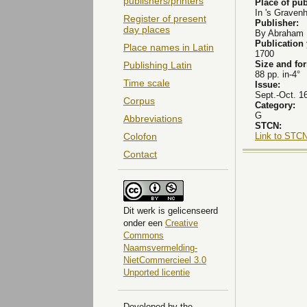
publishers/printers
Place of pub
In 's Graven
Register of present
Publisher:
day places
By Abraham 
Publication
Place names in Latin
1700
Size and fo
Publishing Latin
88 pp. in-4°
Time scale
Issue:
Sept.-Oct. 16
Corpus
Category:
G
Abbreviations
STCN:
Link to STCN
Colofon
Contact
Dit
werk
is gelicenseerd
onder een
Creative
Commons
Naamsvermelding-
NietCommercieel 3.0
Unported licentie
Developed by the