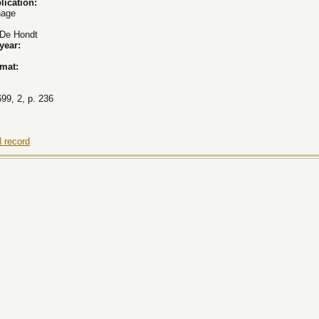
lication:
hage
De Hondt
 year:
rmat:
99, 2, p. 236
 record